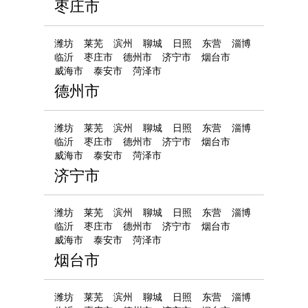
枣庄市
潍坊
莱芜
滨州
聊城
日照
东营
淄博
临沂
枣庄市
德州市
济宁市
烟台市
威海市
泰安市
菏泽市
德州市
潍坊
莱芜
滨州
聊城
日照
东营
淄博
临沂
枣庄市
德州市
济宁市
烟台市
威海市
泰安市
菏泽市
济宁市
潍坊
莱芜
滨州
聊城
日照
东营
淄博
临沂
枣庄市
德州市
济宁市
烟台市
威海市
泰安市
菏泽市
烟台市
潍坊
莱芜
滨州
聊城
日照
东营
淄博