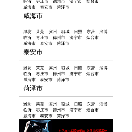
临沂
枣庄市
德州市
济宁市
烟台市
威海市
泰安市
菏泽市
威海市
潍坊
莱芜
滨州
聊城
日照
东营
淄博
临沂
枣庄市
德州市
济宁市
烟台市
威海市
泰安市
菏泽市
泰安市
潍坊
莱芜
滨州
聊城
日照
东营
淄博
临沂
枣庄市
德州市
济宁市
烟台市
威海市
泰安市
菏泽市
菏泽市
潍坊
莱芜
滨州
聊城
日照
东营
淄博
临沂
枣庄市
德州市
济宁市
烟台市
威海市
泰安市
菏泽市