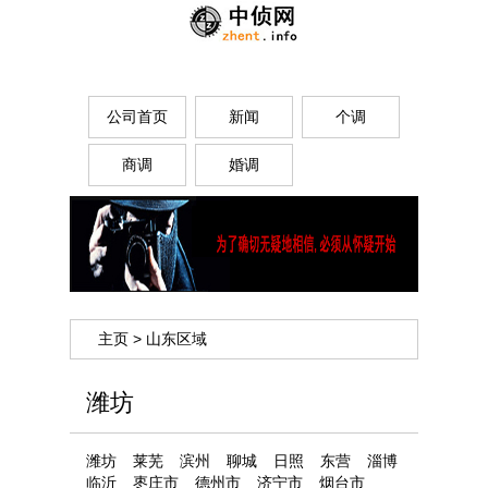
公司首页
新闻
个调
商调
婚调
主页
>
山东区域
潍坊
潍坊
莱芜
滨州
聊城
日照
东营
淄博
临沂
枣庄市
德州市
济宁市
烟台市