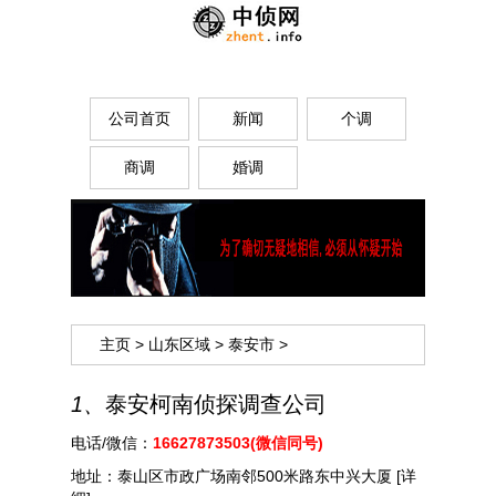
公司首页
新闻
个调
商调
婚调
主页
>
山东区域
>
泰安市
>
1、
泰安柯南侦探调查公司
电话/微信：
16627873503(微信同号)
地址：
泰山区市政广场南邻500米路东中兴大厦
[详