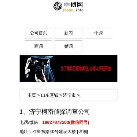
公司首页
新闻
个调
商调
婚调
主页
>
山东区域
>
济宁市
>
1、
济宁柯南侦探调查公司
电话/微信：
16627873503(微信同号)
地址：
红星东路40号建设大楼
[详细]