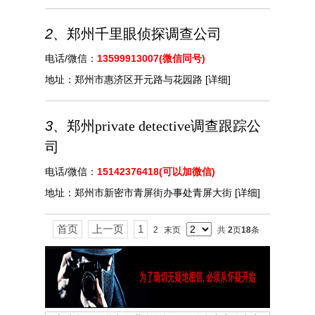
2、
郑州千里眼侦探调查公司
电话/微信：
13599913007(微信同号)
地址：
郑州市惠济区开元路与花园路
[详细]
3、
郑州private detective调查跟踪公
司
电话/微信：
15142376418(可以加微信)
地址：
郑州市新密市青屏街办事处青屏大街
[详细]
首页
上一页
1
2
末页
共
2
页
18
条