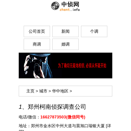
公司首页
新闻
个调
商调
婚调
主页
>
城市
>
华中地区
>
1、
郑州柯南侦探调查公司
电话/微信：
16627873503(微信同号)
地址：
郑州市金水区中州大道与晨旭口瑞银大厦
[详