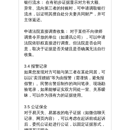
银行流水： 在有初步证据显示对方有大额、
异常、流向第三者的转账时，可申请调取银行
流水，以证明其擅自处分夫妻共同财产，并可
主张返还。
申请法院直接调查收集： 对于某些不向律师
调查令开放的单位（如通讯公司），可以申请
法院依职权直接进行调查。但法院是否会同
意，取决于证据是否关键且是否确属无法自行
收集。
3.4 报警记录
如果您发现对方可能与第三者在某处同居，可
以以“卖淫嫖娼”等为由报警（需谨慎，避免报
假警）。民警出警后制作的询问笔录、现场勘
验笔录，如果能够证实双方同处一室、关系暧
昧，可以作为强有力的证据使用。
3.5 公证保全
对于易灭失、易篡改的电子证据（如微信聊天
记录、网页内容），可以考虑在起诉前或起诉
后，委托公证处进行公证，以固定证据形式，